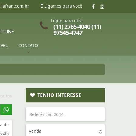
llafran.com.br
Ligamos para você
Ligue para nós!
(11) 2765-4040 (11)
FFLINE
97545-4747
ÓVEL
CONTATO
TENHO INTERESSE
oritos
a de
Venda
ssão