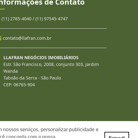
nformações de Contato
(11) 2765-4040 / (11) 97545-4747
contato@llafran.com.br
LLAFRAN NEGÓCIOS IMOBILIÁRIOS
Estr. São Francisco, 2008, conjunto 303, Jardim
Wanda
Taboão da Serra - São Paulo
CEP: 06765-904
 nossos serviços, personalizar publicidade e
ocê concorda com a nossa
Entendi