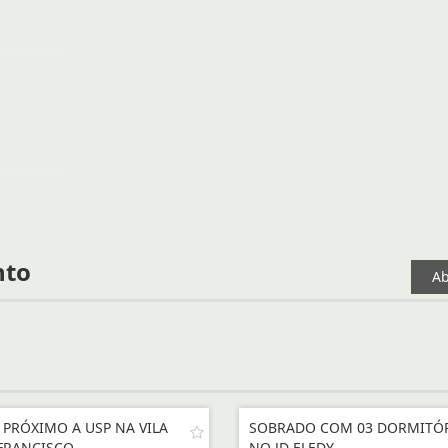
nto
Ab
 PRÓXIMO A USP NA VILA
SOBRADO COM 03 DORMITÓ
FRANCISCO
NO JD ELEDY