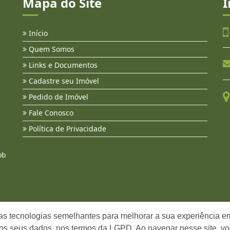
Mapa do Site
I
Início
Quem Somos
Links e Documentos
Cadastre seu Imóvel
Pedido de Imóvel
Fale Conosco
Política de Privacidade
ob
as tecnologias semelhantes para melhorar a sua experiência em
os seus dados, nos termos da LGPD. Ao navegar nesse site, v