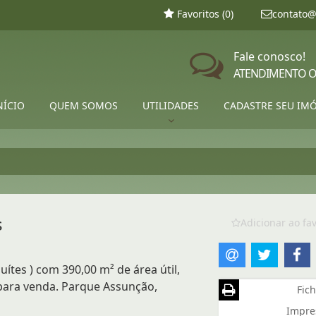
Favoritos (
0
)
contato@
Fale conosco!
ATENDIMENTO O
NÍCIO
QUEM SOMOS
UTILIDADES
CADASTRE SEU IM
s
Adicionar ao fav
uítes ) com 390,00 m² de área útil,
 para venda. Parque Assunção,
Fich
Impre