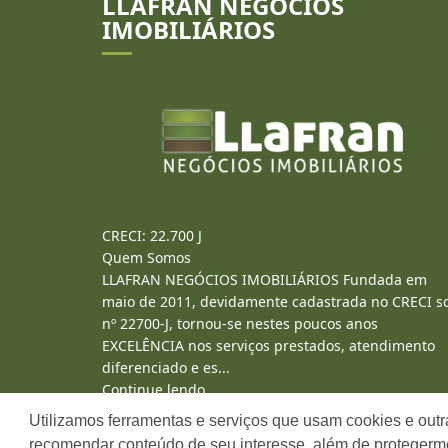
LLAFRAN NEGÓCIOS
IMOBILIÁRIOS
CRECI: 22.700 J
Quem Somos
LLAFRAN NEGÓCIOS IMOBILIÁRIOS Fundada em
maio de 2011, devidamente cadastrada no CRECI s
nº 22700-J, tornou-se nestes poucos anos
EXCELÊNCIA nos serviços prestados, atendimento
diferenciado e es...
Continue lendo...
Utilizamos ferramentas e serviços que usam cookies e outr
recomendar conteúdo de seu interesse, além de protegerm