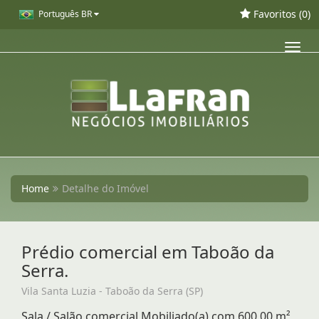
Favoritos (
0
)
Português BR
Toggl
navig
Home
Detalhe do Imóvel
Prédio comercial em Taboão da
Serra.
Vila Santa Luzia - Taboão da Serra (SP)
Sala / Salão comercial Mobiliado(a) com 600,00 m²