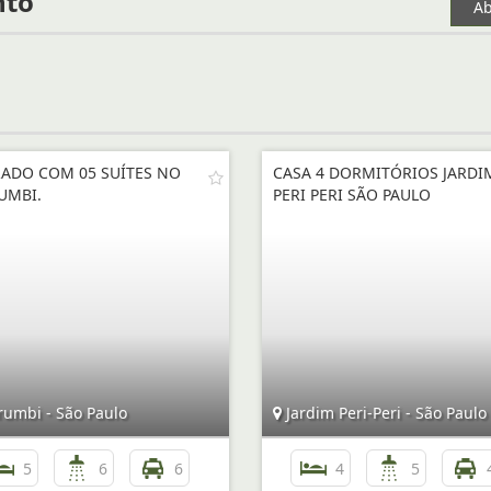
nto
Ab
ADO COM 05 SUÍTES NO
CASA 4 DORMITÓRIOS JARDI
UMBI.
PERI PERI SÃO PAULO
umbi - São Paulo
Jardim Peri-Peri - São Paulo
5
6
6
4
5