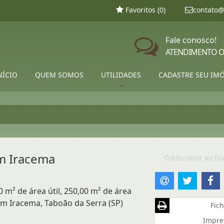
Favoritos (
0
)
contato@
Fale conosco!
ATENDIMENTO O
NÍCIO
QUEM SOMOS
UTILIDADES
CADASTRE SEU IM
im Iracema
Adicionar ao fav
 m² de área útil, 250,00 m² de área
im Iracema, Taboão da Serra (SP)
Fich
Impre