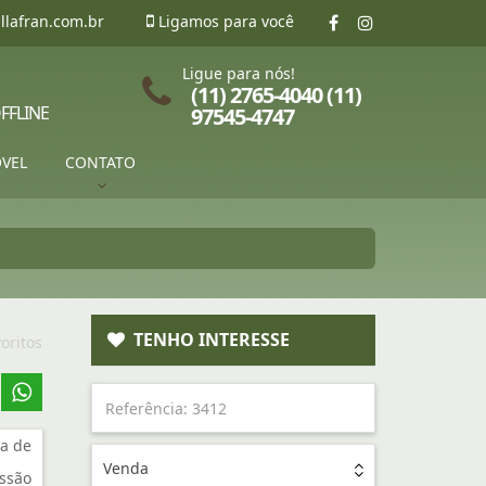
llafran.com.br
Ligamos para você
Ligue para nós!
(11) 2765-4040 (11)
FFLINE
97545-4747
ÓVEL
CONTATO
TENHO INTERESSE
oritos
a de
Venda
ssão