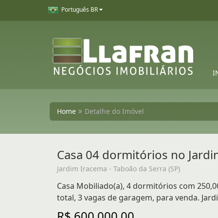
Português BR
I
Home
Detalhe do Imóvel
Casa 04 dormitórios no Jard
Jardim Iracema - Taboão da Serra (SP)
Casa Mobiliado(a), 4 dormitórios com 250,00
total, 3 vagas de garagem, para venda. Jard
R$ 600.000,00