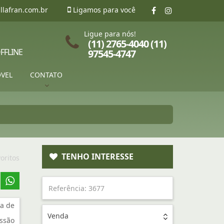
llafran.com.br
Ligamos para você
Ligue para nós!
(11) 2765-4040 (11)
FFLINE
97545-4747
ÓVEL
CONTATO
TENHO INTERESSE
oritos
a de
Venda
ssão