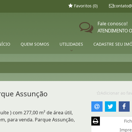
Favoritos (
0
)
contato@
Fale conosco!
ATENDIMENTO O
NÍCIO
QUEM SOMOS
UTILIDADES
CADASTRE SEU IM
arque Assunção
Adicionar ao fav
uíte ) com 277,00 m² de área útil,
gem, para venda. Parque Assunção,
Fich
Impre