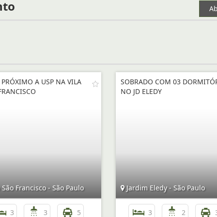
nto
Ab
 PRÓXIMO A USP NA VILA
SOBRADO COM 03 DORMITÓ
FRANCISCO
NO JD ELEDY
 São Francisco - São Paulo
Jardim Eledy - São Paulo
3
3
5
3
2