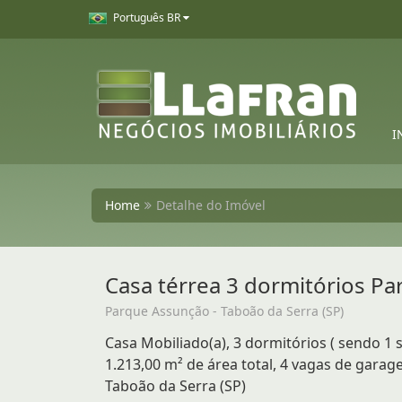
Português BR
I
Home
Detalhe do Imóvel
Casa térrea 3 dormitórios P
Parque Assunção - Taboão da Serra (SP)
Casa Mobiliado(a), 3 dormitórios ( sendo 1 s
1.213,00 m² de área total, 4 vagas de gara
Taboão da Serra (SP)