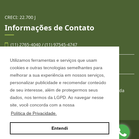
CRECI: 22.700 J
Informações de Contato
(11) 2765-4040 / (11) 97545-4747
Utilizamos ferramentas e serviços que usam
contato@llafran.com.br
cookies e outras tecnologias semelhantes para
melhorar a sua experiência em nossos serviços,
personalizar publicidade e recomendar conteúdo
LLAFRAN NEGÓCIOS IMOBILIÁRIOS
de seu interesse, além de protegermos seus
Estr. São Francisco, 2008, conjunto 303, Jardim Wanda
Taboão da Serra - São Paulo
dados, nos termos da LGPD. Ao navegar nesse
CEP: 06765-904
site, você concorda com a nossa
Política de Privacidade.
Entendi
Site desenvolvido por
ImóvelOffice
© - Todos os direitos reservados