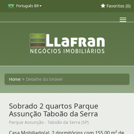
Favoritos (
0
)
Português BR
Toggl
navig
Home
Detalhe do Imóvel
Sobrado 2 quartos Parque
Assunção Taboão da Serra
Parque Assunção - Taboão da Serra (SP)
Casa Mobiliado(a), 2 dormitórios com 155,00 m² de