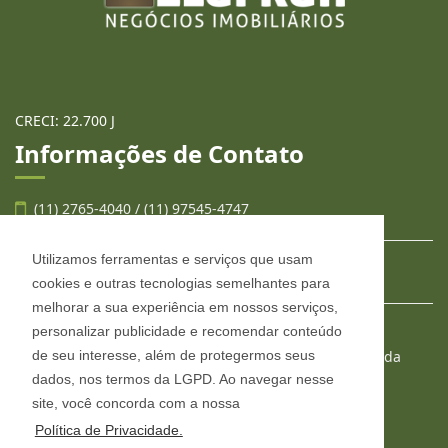
CRECI: 22.700 J
Informações de Contato
(11) 2765-4040 / (11) 97545-4747
Utilizamos ferramentas e serviços que usam
contato@llafran.com.br
cookies e outras tecnologias semelhantes para
melhorar a sua experiência em nossos serviços,
personalizar publicidade e recomendar conteúdo
LLAFRAN NEGÓCIOS IMOBILIÁRIOS
de seu interesse, além de protegermos seus
Estr. São Francisco, 2008, conjunto 303, Jardim Wanda
Taboão da Serra - São Paulo
dados, nos termos da LGPD. Ao navegar nesse
CEP: 06765-904
site, você concorda com a nossa
Política de Privacidade.