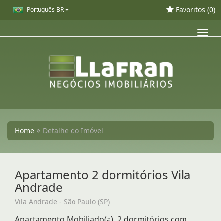
Favoritos (
0
)
Português BR
Toggl
navig
Home
Detalhe do Imóvel
Apartamento 2 dormitórios Vila
Andrade
Vila Andrade - São Paulo (SP)
Apartamento Mobiliado(a), 2 dormitórios com