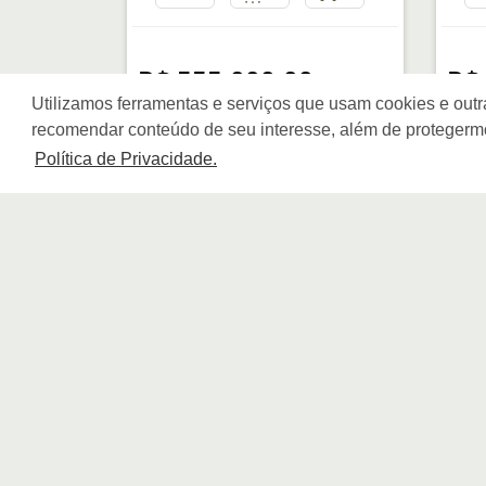
R$ 555.000,00
R$
Utilizamos ferramentas e serviços que usam cookies e outr
recomendar conteúdo de seu interesse, além de protegerm
Política de Privacidade.
LLAFRAN NEGÓCIOS
IMOBILIÁRIOS
CRECI: 22.700 J
Quem Somos