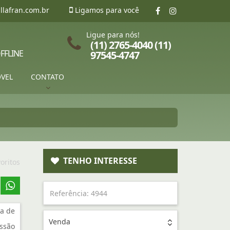
llafran.com.br
Ligamos para você
Ligue para nós!
(11) 2765-4040 (11)
FFLINE
97545-4747
ÓVEL
CONTATO
TENHO INTERESSE
oritos
a de
Venda
ssão