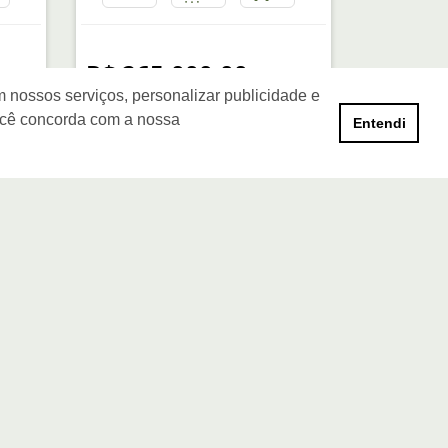
R$ 265.000,00
 nossos serviços, personalizar publicidade e
ocê concorda com a nossa
Entendi
nformações de Contato
(11) 2765-4040 / (11) 97545-4747
contato@llafran.com.br
LLAFRAN NEGÓCIOS IMOBILIÁRIOS
Estr. São Francisco, 2008, conjunto 303, Jardim
Wanda
Taboão da Serra - São Paulo