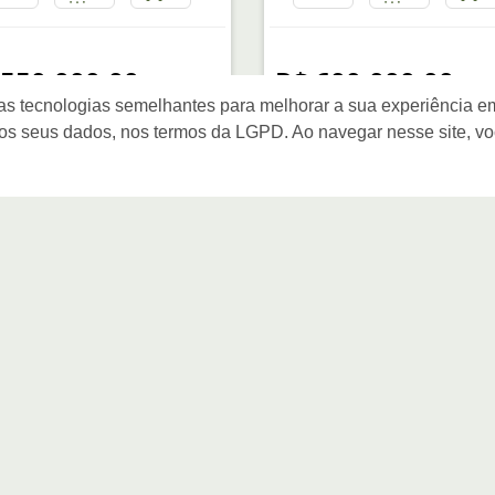
 550.000,00
R$ 600.000,00
as tecnologias semelhantes para melhorar a sua experiência em
os seus dados, nos termos da LGPD. Ao navegar nesse site, v
Mapa do Site
I
Início
Quem Somos
Links e Documentos
Cadastre seu Imóvel
Pedido de Imóvel
Fale Conosco
Política de Privacidade