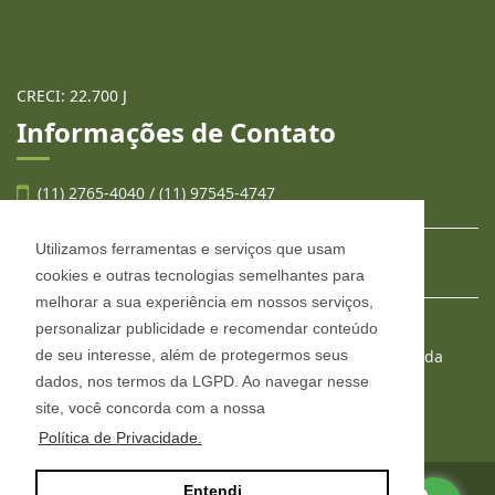
CRECI: 22.700 J
Informações de Contato
(11) 2765-4040 / (11) 97545-4747
Utilizamos ferramentas e serviços que usam
contato@llafran.com.br
cookies e outras tecnologias semelhantes para
melhorar a sua experiência em nossos serviços,
personalizar publicidade e recomendar conteúdo
LLAFRAN NEGÓCIOS IMOBILIÁRIOS
de seu interesse, além de protegermos seus
Estr. São Francisco, 2008, conjunto 303, Jardim Wanda
Taboão da Serra - São Paulo
dados, nos termos da LGPD. Ao navegar nesse
CEP: 06765-904
site, você concorda com a nossa
Política de Privacidade.
Entendi