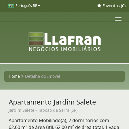
Favoritos (
0
)
Português BR
Toggl
navig
Home
Detalhe do Imóvel
Apartamento Jardim Salete
Jardim Salete - Taboão da Serra (SP)
Apartamento Mobiliado(a), 2 dormitórios com
62,00 m² de área útil, 62,00 m² de área total, 1 vaga