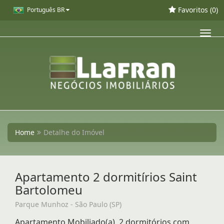
Favoritos (
0
)
Português BR
Toggl
navig
Home
Detalhe do Imóvel
Apartamento 2 dormitírios Saint
Bartolomeu
Parque Munhoz - São Paulo (SP)
Apartamento Mobiliado(a), 2 dormitórios com