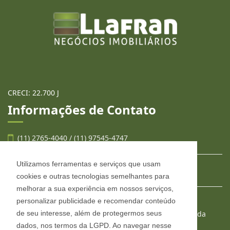
CRECI: 22.700 J
Informações de Contato
(11) 2765-4040 / (11) 97545-4747
Utilizamos ferramentas e serviços que usam
contato@llafran.com.br
cookies e outras tecnologias semelhantes para
melhorar a sua experiência em nossos serviços,
personalizar publicidade e recomendar conteúdo
LLAFRAN NEGÓCIOS IMOBILIÁRIOS
de seu interesse, além de protegermos seus
Estr. São Francisco, 2008, conjunto 303, Jardim Wanda
Taboão da Serra - São Paulo
dados, nos termos da LGPD. Ao navegar nesse