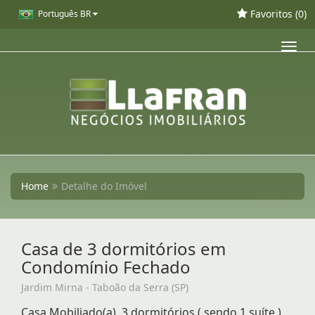
Favoritos (
0
)
Português BR
Toggl
navig
Home
Detalhe do Imóvel
Casa de 3 dormitórios em
Condomínio Fechado
Jardim Mirna - Taboão da Serra (SP)
Casa Mobiliado(a), 3 dormitórios ( sendo 1 suíte )