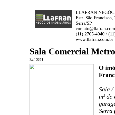
LLAFRAN NEGÓCIO
Estr. São Francisco,
Serra/SP
contato@llafran.com
(11) 2765-4040 / (1
www.llafran.com.br
Sala Comercial Metro
Ref: 5371
O imóv
Franc
Sala /
m² de 
garag
Serra 