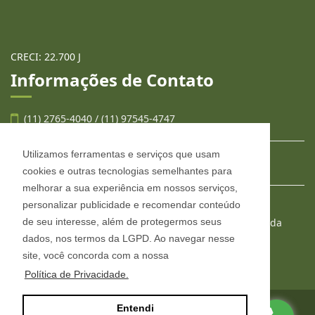
CRECI: 22.700 J
Informações de Contato
(11) 2765-4040 / (11) 97545-4747
Utilizamos ferramentas e serviços que usam
contato@llafran.com.br
cookies e outras tecnologias semelhantes para
melhorar a sua experiência em nossos serviços,
personalizar publicidade e recomendar conteúdo
LLAFRAN NEGÓCIOS IMOBILIÁRIOS
de seu interesse, além de protegermos seus
Estr. São Francisco, 2008, conjunto 303, Jardim Wanda
Taboão da Serra - São Paulo
dados, nos termos da LGPD. Ao navegar nesse
CEP: 06765-904
site, você concorda com a nossa
Política de Privacidade.
Entendi
Site desenvolvido por
ImóvelOffice
© - Todos os direitos reservados