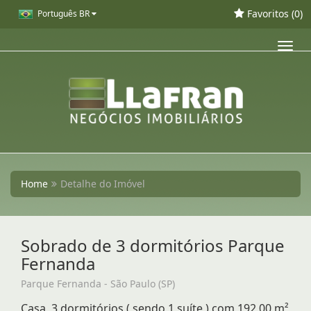
Favoritos (
0
)
Português BR
Toggl
navig
Home
Detalhe do Imóvel
Sobrado de 3 dormitórios Parque
Fernanda
Parque Fernanda - São Paulo (SP)
Casa, 3 dormitórios ( sendo 1 suíte ) com 192,00 m²