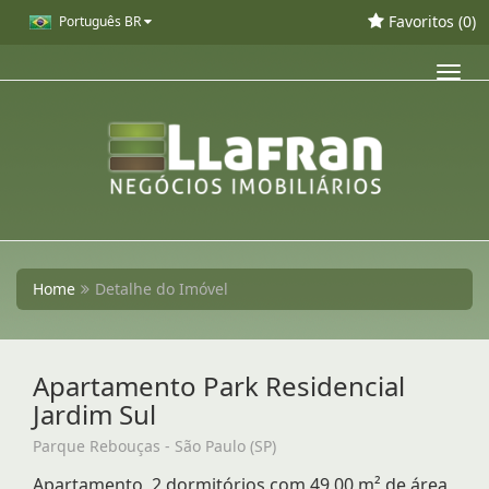
Favoritos (
0
)
Português BR
Toggl
navig
Home
Detalhe do Imóvel
Apartamento Park Residencial
Jardim Sul
Parque Rebouças - São Paulo (SP)
Apartamento, 2 dormitórios com 49,00 m² de área