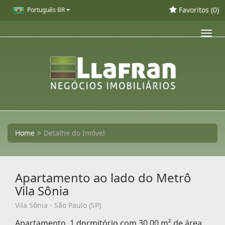
Favoritos (
0
)
Português BR
Toggl
navig
Home
Detalhe do Imóvel
Apartamento ao lado do Metrô
Vila Sônia
Vila Sônia - São Paulo (SP)
Apartamento, 1 dormitório com 30,00 m² de área