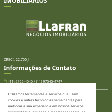
IMOBILIÁRIOS
CRECI: 22.700 J
Informações de Contato
(11) 2765-4040 / (11) 97545-4747
Utilizamos ferramentas e serviços que usam
contato@llafran.com.br
cookies e outras tecnologias semelhantes para
melhorar a sua experiência em nossos serviços,
personalizar publicidade e recomendar conteúdo