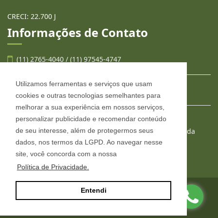
CRECI: 22.700 J
Informações de Contato
(11) 2765-4040 / (11) 97545-4747
Utilizamos ferramentas e serviços que usam
contato@llafran.com.br
cookies e outras tecnologias semelhantes para
melhorar a sua experiência em nossos serviços,
personalizar publicidade e recomendar conteúdo
LLAFRAN NEGÓCIOS IMOBILIÁRIOS
de seu interesse, além de protegermos seus
Estr. São Francisco, 2008, conjunto 303, Jardim Wanda
Taboão da Serra - São Paulo
dados, nos termos da LGPD. Ao navegar nesse
CEP: 06765-904
site, você concorda com a nossa
Política de Privacidade.
Entendi
Site desenvolvido por
ImóvelOffice
© - Todos os direitos reservados