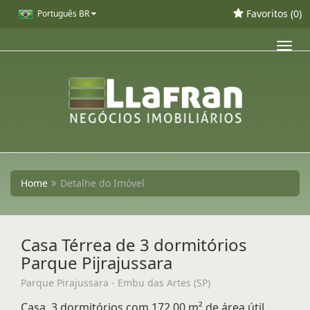
Favoritos (
0
)
Português BR
Toggl
navig
Home
Detalhe do Imóvel
Casa Térrea de 3 dormitórios
Parque Pijrajussara
Parque Pirajussara - Embu das Artes (SP)
Casa, 3 dormitórios com 172,00 m² de área útil,