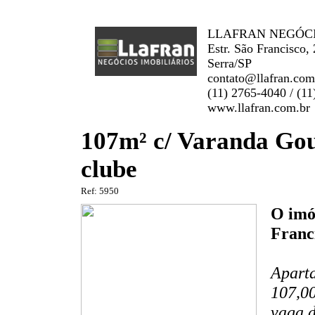
LLAFRAN NEGÓCIO
Estr. São Francisco,
Serra/SP
contato@llafran.com
(11) 2765-4040 / (1
www.llafran.com.br
107m² c/ Varanda Gou
clube
Ref: 5950
O imó
Franc
Aparta
107,00
vaga 