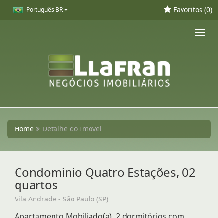
Favoritos (
0
)
Português BR
Toggl
navig
Home
Detalhe do Imóvel
Condominio Quatro Estações, 02
quartos
Vila Andrade - São Paulo (SP)
Apartamento Mobiliado(a), 2 dormitórios com