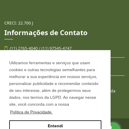
CRECI: 22.700 J
Informações de Contato
(11) 2765-4040 / (11) 97545-4747
Utilizamos ferramentas e serviços que usam
contato@llafran.com.br
cookies e outras tecnologias semelhantes para
melhorar a sua experiência em nossos serviços,
personalizar publicidade e recomendar conteúdo
LLAFRAN NEGÓCIOS IMOBILIÁRIOS
de seu interesse, além de protegermos seus
Estr. São Francisco, 2008, conjunto 303, Jardim Wanda
Taboão da Serra - São Paulo
dados, nos termos da LGPD. Ao navegar nesse
CEP: 06765-904
site, você concorda com a nossa
Política de Privacidade.
Entendi
Site desenvolvido por
ImóvelOffice
© - Todos os direitos reservados