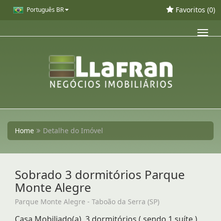
Favoritos (
0
)
Português BR
Toggl
navig
Home
Detalhe do Imóvel
Sobrado 3 dormitórios Parque
Monte Alegre
Parque Monte Alegre - Taboão da Serra (SP)
Casa Mobiliado(a), 3 dormitórios ( sendo 1 suíte )