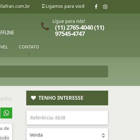
llafran.com.br
Ligamos para você
Ligue para nós!
(11) 2765-4040 (11)
FFLINE
97545-4747
ÓVEL
CONTATO
TENHO INTERESSE
oritos
a de
Venda
ssão