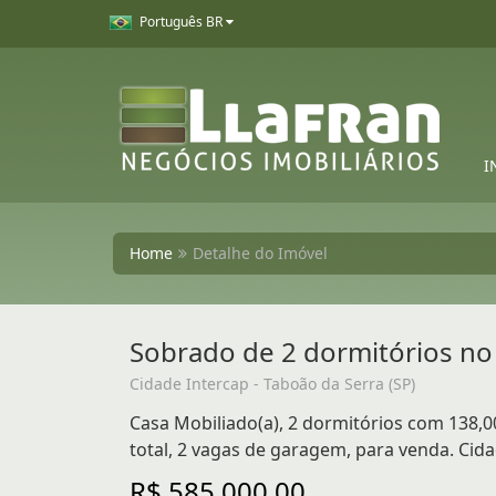
Português BR
I
Home
Detalhe do Imóvel
Sobrado de 2 dormitórios no 
Cidade Intercap - Taboão da Serra (SP)
Casa Mobiliado(a), 2 dormitórios com 138,00
total, 2 vagas de garagem, para venda. Cida
R$ 585.000,00