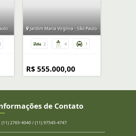
aulo
Jardim Maria Virgínia - São Paulo
2
2
4
1
R$ 555.000,00
nformações de Contato
(11) 2765-4040 / (11) 97545-4747