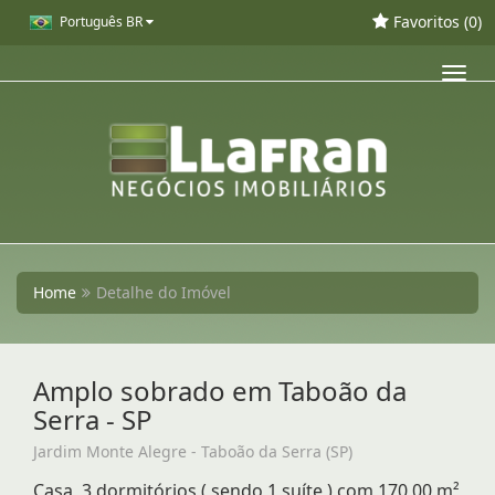
Favoritos (
0
)
Português BR
Toggl
navig
Home
Detalhe do Imóvel
Amplo sobrado em Taboão da
Serra - SP
Jardim Monte Alegre - Taboão da Serra (SP)
Casa, 3 dormitórios ( sendo 1 suíte ) com 170,00 m²