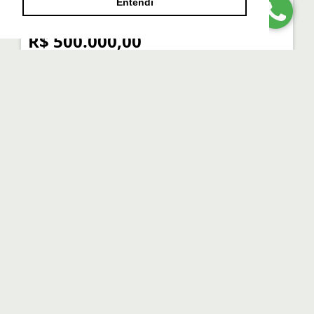
Entendi
R$ 500.000,00
SOBRADO COM 3 QUARTOS NO JARDIM DAS
VERTENTES.
Jardim das Vertentes - São Paulo
3
3
2
R$ 700.000,00
LLAFRAN NEGÓCIOS
IMOBILIÁRIOS