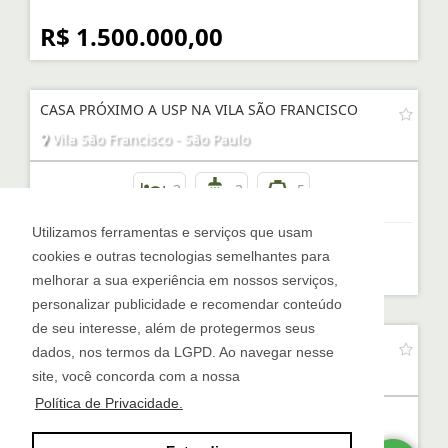
R$ 1.500.000,00
CASA PRÓXIMO A USP NA VILA SÃO FRANCISCO
Vila São Francisco - São Paulo
3
3
5
Utilizamos ferramentas e serviços que usam
cookies e outras tecnologias semelhantes para
R$ 1.500.000,00
melhorar a sua experiência em nossos serviços,
personalizar publicidade e recomendar conteúdo
de seu interesse, além de protegermos seus
SOBRADO COM 03 DORMITÓRIOS NO JD ELEDY
dados, nos termos da LGPD. Ao navegar nesse
Jardim Eledy - São Paulo
site, você concorda com a nossa
Política de Privacidade.
3
2
3