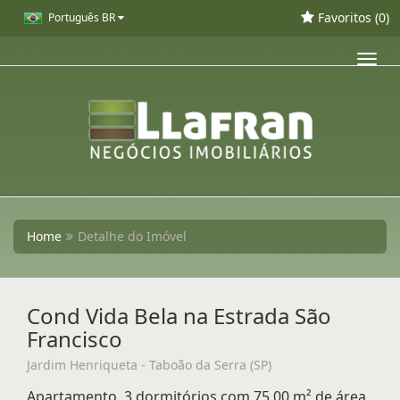
Favoritos (
0
)
Português BR
Toggl
navig
Home
Detalhe do Imóvel
Cond Vida Bela na Estrada São
Francisco
Jardim Henriqueta - Taboão da Serra (SP)
Apartamento, 3 dormitórios com 75,00 m² de área