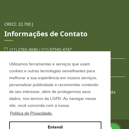
CRECI: 22.700 J
Informações de Contato
(11) 2765-4040 / (11) 97545-4747
Utilizamos ferramentas e serviços que usam
contato@llafran.com.br
cookies e outras tecnologias semelhantes para
melhorar a sua experiência em nossos serviços,
personalizar publicidade e recomendar conteúdo
LLAFRAN NEGÓCIOS IMOBILIÁRIOS
de seu interesse, além de protegermos seus
Estr. São Francisco, 2008, conjunto 303, Jardim Wanda
Taboão da Serra - São Paulo
dados, nos termos da LGPD. Ao navegar nesse
CEP: 06765-904
site, você concorda com a nossa
Política de Privacidade.
Entendi
Site desenvolvido por
ImóvelOffice
© - Todos os direitos reservados