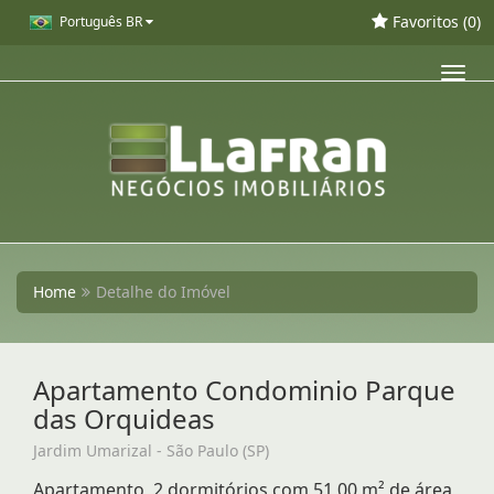
Favoritos (
0
)
Português BR
Toggl
navig
Home
Detalhe do Imóvel
Apartamento Condominio Parque
das Orquideas
Jardim Umarizal - São Paulo (SP)
Apartamento, 2 dormitórios com 51,00 m² de área