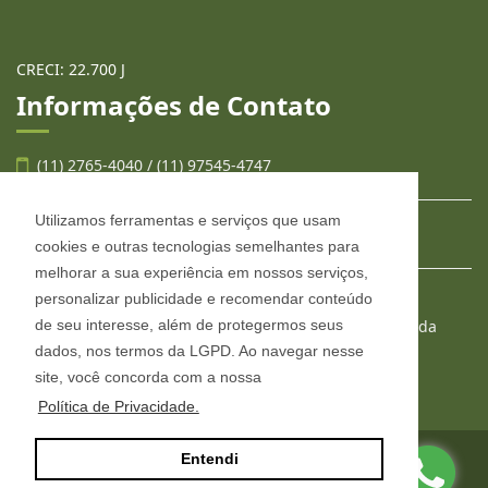
CRECI: 22.700 J
Informações de Contato
(11) 2765-4040 / (11) 97545-4747
Utilizamos ferramentas e serviços que usam
contato@llafran.com.br
cookies e outras tecnologias semelhantes para
melhorar a sua experiência em nossos serviços,
personalizar publicidade e recomendar conteúdo
LLAFRAN NEGÓCIOS IMOBILIÁRIOS
de seu interesse, além de protegermos seus
Estr. São Francisco, 2008, conjunto 303, Jardim Wanda
Taboão da Serra - São Paulo
dados, nos termos da LGPD. Ao navegar nesse
CEP: 06765-904
site, você concorda com a nossa
Política de Privacidade.
Entendi
Site desenvolvido por
ImóvelOffice
© - Todos os direitos reservados