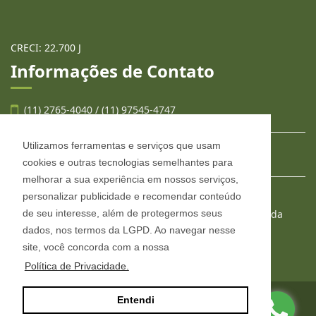
CRECI: 22.700 J
Informações de Contato
(11) 2765-4040 / (11) 97545-4747
Utilizamos ferramentas e serviços que usam
contato@llafran.com.br
cookies e outras tecnologias semelhantes para
melhorar a sua experiência em nossos serviços,
personalizar publicidade e recomendar conteúdo
LLAFRAN NEGÓCIOS IMOBILIÁRIOS
de seu interesse, além de protegermos seus
Estr. São Francisco, 2008, conjunto 303, Jardim Wanda
Taboão da Serra - São Paulo
dados, nos termos da LGPD. Ao navegar nesse
CEP: 06765-904
site, você concorda com a nossa
Política de Privacidade.
Entendi
Site desenvolvido por
ImóvelOffice
© - Todos os direitos reservados