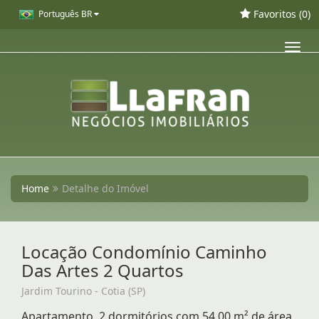
Favoritos (
0
)
Português BR
Toggl
navig
Home
Detalhe do Imóvel
Locação Condomínio Caminho
Das Artes 2 Quartos
Jardim Tourino - Cotia (SP)
Apartamento, 2 dormitórios com 54,00 m² de área