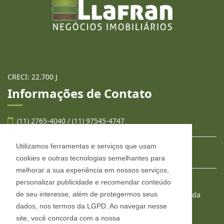
CRECI: 22.700 J
Informações de Contato
(11) 2765-4040 / (11) 97545-4747
Utilizamos ferramentas e serviços que usam
contato@llafran.com.br
cookies e outras tecnologias semelhantes para
melhorar a sua experiência em nossos serviços,
personalizar publicidade e recomendar conteúdo
LLAFRAN NEGÓCIOS IMOBILIÁRIOS
de seu interesse, além de protegermos seus
Estr. São Francisco, 2008, conjunto 303, Jardim Wanda
Taboão da Serra - São Paulo
dados, nos termos da LGPD. Ao navegar nesse
CEP: 06765-904
site, você concorda com a nossa