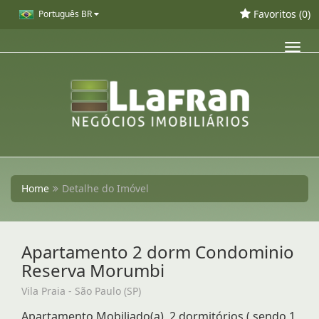
Favoritos (
0
)
Português BR
Toggl
navig
Home
Detalhe do Imóvel
Apartamento 2 dorm Condominio
Reserva Morumbi
Vila Praia - São Paulo (SP)
Apartamento Mobiliado(a), 2 dormitórios ( sendo 1