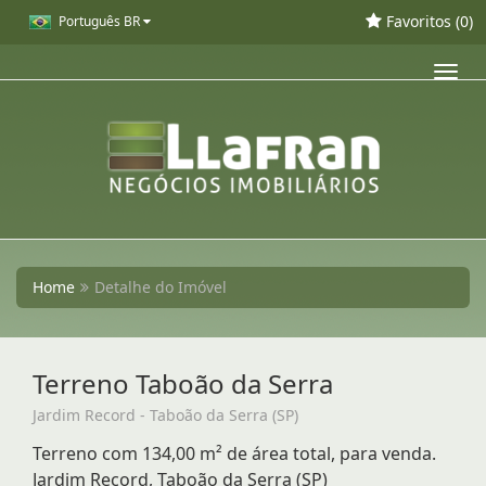
Favoritos (
0
)
Português BR
Toggl
navig
Home
Detalhe do Imóvel
Terreno Taboão da Serra
Jardim Record - Taboão da Serra (SP)
Terreno com 134,00 m² de área total, para venda.
Jardim Record, Taboão da Serra (SP)