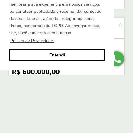
R$ 550.000,00
melhorar a sua experiência em nossos serviços,
personalizar publicidade e recomendar conteúdo
de seu interesse, além de protegermos seus
APARTAMENTO COM 2 SUÍTES NA VILA SUZANA
dados, nos termos da LGPD. Ao navegar nesse
Vila Suzana - São Paulo
site, você concorda com a nossa
Política de Privacidade.
2
6
2
Entendi
R$ 600.000,00
APARTAMENTO 2 DORMITÓRIOS CONDOMÍNIO
SHAKESPEARE
Paraisópolis - São Paulo
2
1
1