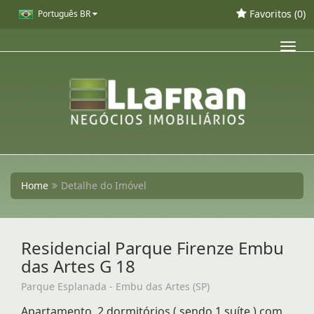
Favoritos (
0
)
Português BR
Toggl
navig
Home
Detalhe do Imóvel
Residencial Parque Firenze Embu
das Artes G 18
Parque Esplanada - Embu das Artes (SP)
Apartamento, 2 dormitórios ( sendo 1 suíte ) com