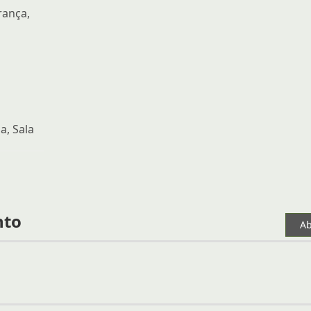
rança,
a, Sala
nto
Ab