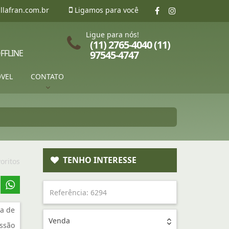
llafran.com.br
Ligamos para você
Ligue para nós!
(11) 2765-4040 (11)
FFLINE
97545-4747
ÓVEL
CONTATO
TENHO INTERESSE
oritos
a de
Venda
ssão