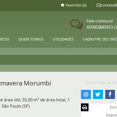
Favoritos (
0
)
contato@
Fale conosco!
ATENDIMENTO O
NÍCIO
QUEM SOMOS
UTILIDADES
CADASTRE SEU IM
imavera Morumbi
Adicionar ao fav
área útil, 55,00 m² de área total, 1
 São Paulo (SP)
Fich
Impre