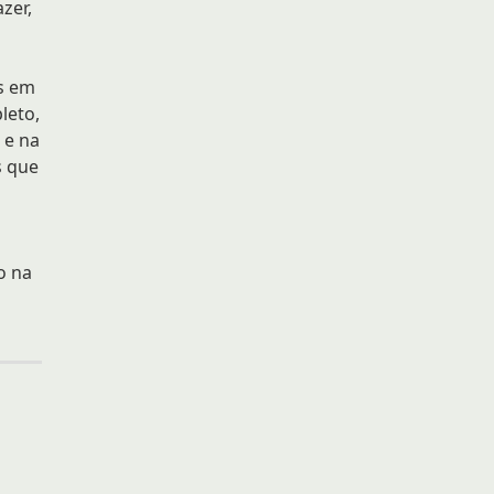
zer,
s em
leto,
 e na
s que
o na