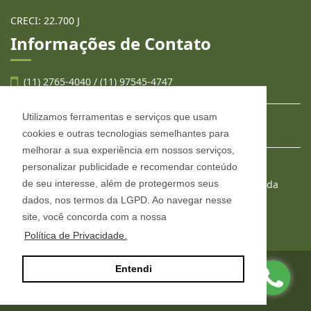
CRECI: 22.700 J
Informações de Contato
(11) 2765-4040 / (11) 97545-4747
Utilizamos ferramentas e serviços que usam
contato@llafran.com.br
cookies e outras tecnologias semelhantes para
melhorar a sua experiência em nossos serviços,
personalizar publicidade e recomendar conteúdo
LLAFRAN NEGÓCIOS IMOBILIÁRIOS
de seu interesse, além de protegermos seus
Estr. São Francisco, 2008, conjunto 303, Jardim Wanda
Taboão da Serra - São Paulo
dados, nos termos da LGPD. Ao navegar nesse
CEP: 06765-904
site, você concorda com a nossa
Política de Privacidade.
Entendi
Site desenvolvido por
ImóvelOffice
© - Todos os direitos reservados