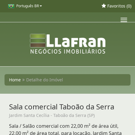
Favoritos (
0
)
Português BR
Toggl
navig
Home
Detalhe do Imóvel
Sala comercial Taboão da Serra
Jardim Santa Cecília - Taboão da Serra (SP)
Sala / Salão comercial com 22,00 m² de área útil,
22,00 m² de área total, para locação. Jardim Santa