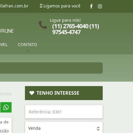
llafran.com.br
Ligamos para você
Ligue para nós!
(11) 2765-4040 (11)
FFLINE
97545-4747
ÓVEL
CONTATO
TENHO INTERESSE
oritos
a de
Venda
ssão