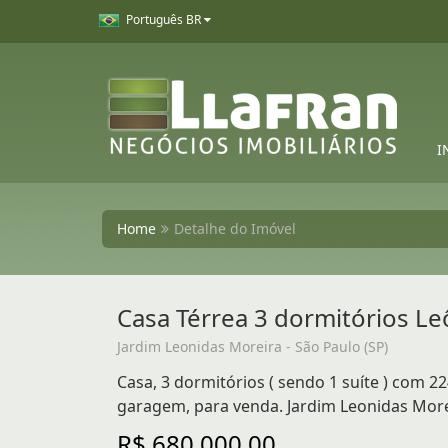
Português BR
I
Home
Detalhe do Imóvel
Casa Térrea 3 dormitórios L
Jardim Leonidas Moreira - São Paulo (SP)
Casa, 3 dormitórios ( sendo 1 suíte ) com 22
garagem, para venda. Jardim Leonidas Morei
R$ 680.000,00