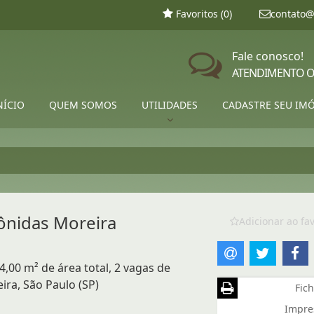
Favoritos (
0
)
contato@
Fale conosco!
ATENDIMENTO O
NÍCIO
QUEM SOMOS
UTILIDADES
CADASTRE SEU IM
eônidas Moreira
Adicionar ao fav
4,00 m² de área total, 2 vagas de
ra, São Paulo (SP)
Fich
Impre