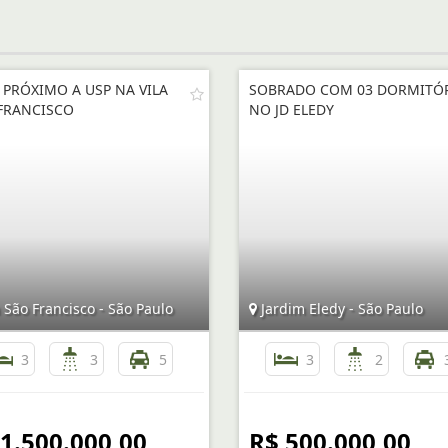
 PRÓXIMO A USP NA VILA
SOBRADO COM 03 DORMITÓ
FRANCISCO
NO JD ELEDY
 São Francisco - São Paulo
Jardim Eledy - São Paulo
3
3
5
3
2
 1.500.000,00
R$ 500.000,00